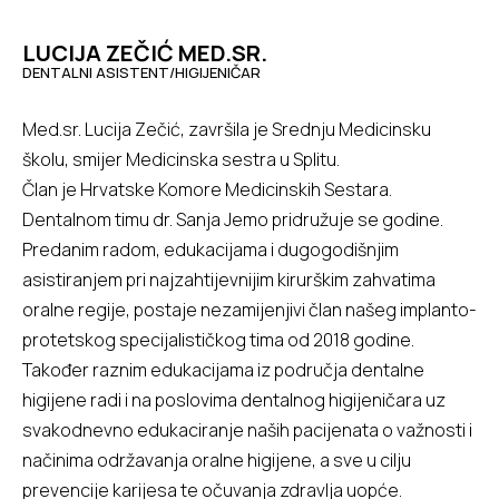
LUCIJA ZEČIĆ MED.SR.
DENTALNI ASISTENT/HIGIJENIČAR
Med.sr. Lucija Zečić, završila je Srednju Medicinsku
školu, smijer Medicinska sestra u Splitu.
Član je Hrvatske Komore Medicinskih Sestara.
Dentalnom timu dr. Sanja Jemo pridružuje se godine.
Predanim radom, edukacijama i dugogodišnjim
asistiranjem pri najzahtijevnijim kirurškim zahvatima
oralne regije, postaje nezamijenjivi član našeg implanto-
protetskog specijalističkog tima od 2018 godine.
Također raznim edukacijama iz područja dentalne
higijene radi i na poslovima dentalnog higijeničara uz
svakodnevno edukaciranje naših pacijenata o važnosti i
načinima održavanja oralne higijene, a sve u cilju
prevencije karijesa te očuvanja zdravlja uopće.