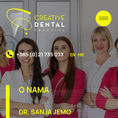
+385 (0)21 735 033
EN
HR
O NAMA
DR. SANJA JEMO