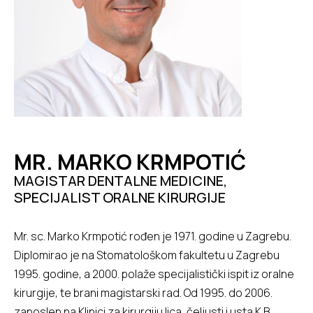
MR. MARKO KRMPOTIĆ
MAGISTAR DENTALNE MEDICINE,
SPECIJALIST ORALNE KIRURGIJE
Mr. sc. Marko Krmpotić rođen je 1971. godine u Zagrebu.
Diplomirao je na Stomatološkom fakultetu u Zagrebu
1995. godine, a 2000. polaže specijalistički ispit iz oralne
kirurgije, te brani magistarski rad. Od 1995. do 2006.
zaposlen na Klinici za kirurgiju lica, čeljusti i usta K.B.